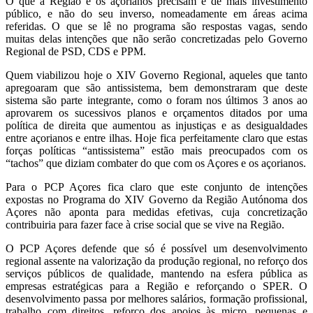
O que a Região e os açorianos precisam é de mais investimento
público, e não do seu inverso, nomeadamente em áreas acima
referidas. O que se lê no programa são respostas vagas, sendo
muitas delas intenções que não serão concretizadas pelo Governo
Regional de PSD, CDS e PPM.
Quem viabilizou hoje o XIV Governo Regional, aqueles que tanto
apregoaram que são antissistema, bem demonstraram que deste
sistema são parte integrante, como o foram nos últimos 3 anos ao
aprovarem os sucessivos planos e orçamentos ditados por uma
política de direita que aumentou as injustiças e as desigualdades
entre açorianos e entre ilhas. Hoje fica perfeitamente claro que estas
forças políticas “antissistema” estão mais preocupados com os
“tachos” que diziam combater do que com os Açores e os açorianos.
Para o PCP Açores fica claro que este conjunto de intenções
expostas no Programa do XIV Governo da Região Autónoma dos
Açores não aponta para medidas efetivas, cuja concretização
contribuiria para fazer face à crise social que se vive na Região.
O PCP Açores defende que só é possível um desenvolvimento
regional assente na valorização da produção regional, no reforço dos
serviços públicos de qualidade, mantendo na esfera pública as
empresas estratégicas para a Região e reforçando o SPER. O
desenvolvimento passa por melhores salários, formação profissional,
trabalho com direitos, reforço dos apoios às micro, pequenas e