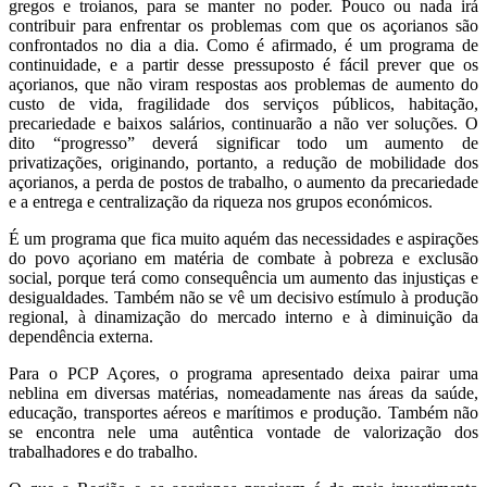
gregos e troianos, para se manter no poder. Pouco ou nada irá
contribuir para enfrentar os problemas com que os açorianos são
confrontados no dia a dia. Como é afirmado, é um programa de
continuidade, e a partir desse pressuposto é fácil prever que os
açorianos, que não viram respostas aos problemas de aumento do
custo de vida, fragilidade dos serviços públicos, habitação,
precariedade e baixos salários, continuarão a não ver soluções. O
dito “progresso” deverá significar todo um aumento de
privatizações, originando, portanto, a redução de mobilidade dos
açorianos, a perda de postos de trabalho, o aumento da precariedade
e a entrega e centralização da riqueza nos grupos económicos.
É um programa que fica muito aquém das necessidades e aspirações
do povo açoriano em matéria de combate à pobreza e exclusão
social, porque terá como consequência um aumento das injustiças e
desigualdades. Também não se vê um decisivo estímulo à produção
regional, à dinamização do mercado interno e à diminuição da
dependência externa.
Para o PCP Açores, o programa apresentado deixa pairar uma
neblina em diversas matérias, nomeadamente nas áreas da saúde,
educação, transportes aéreos e marítimos e produção. Também não
se encontra nele uma autêntica vontade de valorização dos
trabalhadores e do trabalho.