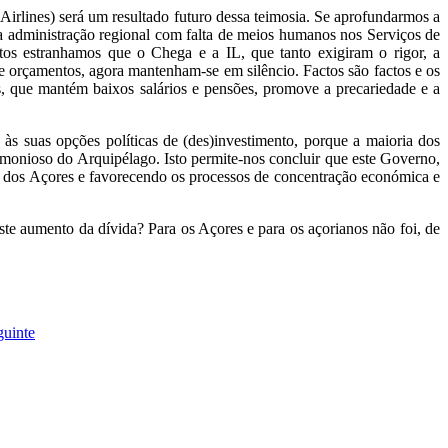
Airlines) será um resultado futuro dessa teimosia. Se aprofundarmos a
da administração regional com falta de meios humanos nos Serviços de
tos estranhamos que o Chega e a IL, que tanto exigiram o rigor, a
e orçamentos, agora mantenham-se em silêncio. Factos são factos e os
cos, que mantém baixos salários e pensões, promove a precariedade e a
s suas opções políticas de (des)investimento, porque a maioria dos
rmonioso do Arquipélago. Isto permite-nos concluir que este Governo,
s dos Açores e favorecendo os processos de concentração económica e
e aumento da dívida? Para os Açores e para os açorianos não foi, de
guinte