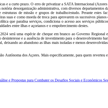
cas e a curto prazo. O erro de privatizar a SATA Internacional (Azores 
 a notória desorganização administrativa, com diversos departamentos 
struturas de missão e grupos de trabalho/estudo. Perante estes fac
iras suas e como moeda de troca para aprovarem os sucessivos planos 
olítica que paralisa serviços, condiciona o acesso aos serviços públi
ldades entre ilhas e açorianos e o empobrecimento destes.
 2024 será uma espécie de cheque em branco ao Governo Regional e à
o desinteresse e a ausência de investimento para o desenvolvimento ha
al, deixando ao abandono as ilhas mais isoladas e menos desenvolvida
ião Autónoma dos Açores. Mais especificamente, para quem reverteu est
nálise e Propostas para Combater os Desafios Sociais e Económicos
Se