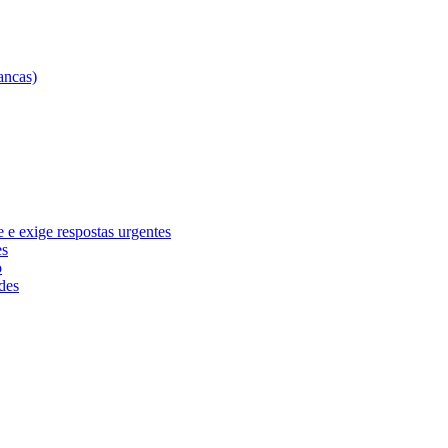
e exige respostas urgentes
es
o
des