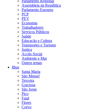
Parlamento Regional
Assembleia da República
Parlamento Europeu
PCP
PEV
Economia
Trabalhadores
Serviços Públicos
Saúde
Educação e Cultura
Transportes e Turismo
Justiça
Acção Social
Ambiente e Mar
Outros temas
Ilhas
Santa Maria
São Miguel
Terceira
Graciosa
São Jorge
Pico
Faial
Flores
Corvo