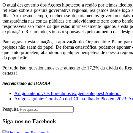
O atual desgoverno dos Açores hipotecou a região por teimas ideológi
reflexão sobre a postura governativa regional, realçamos desde logo
Ilha. Ao mesmo tempo, enchem-se departamentos governamentais e e
transparência nas contas públicas e o indevidamente zero como bande
responsáveis são todos os que estão intrinsecamente ligados a esta p
exploração. Resumindo, são os responsáveis pelo aumento das desigua
Para agravar esta situação, a aprovação do Orçamento e Plano para
projetos não saem do papel. De forma catastrófica, podemos apontar 
que tanto prometeu, abandonou qualquer perspetiva de coesão region
da população.
Por tudo isto, questionamos este aumento de 17,2% da dívida da Reg
certeza!
Secretariado da DORAA
Artigo anterior: Os florentinos exigem soluções!
Anterior
Artigo seguinte: Comissão do PCP na Ilha do Pico em 2023: A
Pesquisa
Siga-nos no Facebook