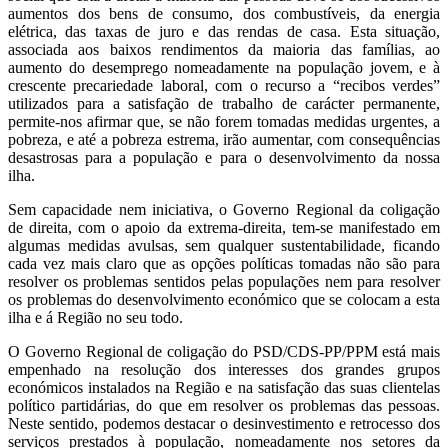
aumentos dos bens de consumo, dos combustíveis, da energia
elétrica, das taxas de juro e das rendas de casa. Esta situação,
associada aos baixos rendimentos da maioria das famílias, ao
aumento do desemprego nomeadamente na população jovem, e à
crescente precariedade laboral, com o recurso a “recibos verdes”
utilizados para a satisfação de trabalho de carácter permanente,
permite-nos afirmar que, se não forem tomadas medidas urgentes, a
pobreza, e até a pobreza estrema, irão aumentar, com consequências
desastrosas para a população e para o desenvolvimento da nossa
ilha.
Sem capacidade nem iniciativa, o Governo Regional da coligação
de direita, com o apoio da extrema-direita, tem-se manifestado em
algumas medidas avulsas, sem qualquer sustentabilidade, ficando
cada vez mais claro que as opções políticas tomadas não são para
resolver os problemas sentidos pelas populações nem para resolver
os problemas do desenvolvimento económico que se colocam a esta
ilha e á Região no seu todo.
O Governo Regional de coligação do PSD/CDS-PP/PPM está mais
empenhado na resolução dos interesses dos grandes grupos
económicos instalados na Região e na satisfação das suas clientelas
político partidárias, do que em resolver os problemas das pessoas.
Neste sentido, podemos destacar o desinvestimento e retrocesso dos
serviços prestados à população, nomeadamente nos setores da