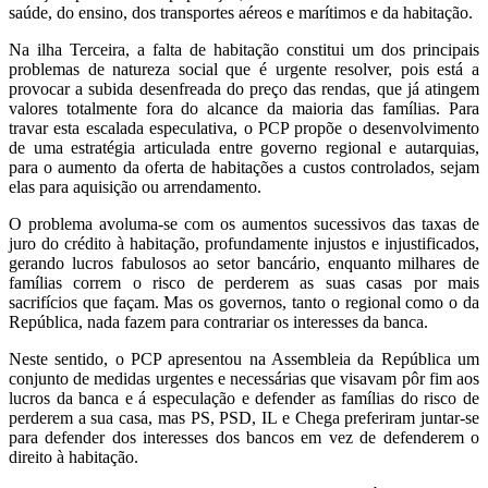
saúde, do ensino, dos transportes aéreos e marítimos e da habitação.
Na ilha Terceira, a falta de habitação constitui um dos principais
problemas de natureza social que é urgente resolver, pois está a
provocar a subida desenfreada do preço das rendas, que já atingem
valores totalmente fora do alcance da maioria das famílias. Para
travar esta escalada especulativa, o PCP propõe o desenvolvimento
de uma estratégia articulada entre governo regional e autarquias,
para o aumento da oferta de habitações a custos controlados, sejam
elas para aquisição ou arrendamento.
O problema avoluma-se com os aumentos sucessivos das taxas de
juro do crédito à habitação, profundamente injustos e injustificados,
gerando lucros fabulosos ao setor bancário, enquanto milhares de
famílias correm o risco de perderem as suas casas por mais
sacrifícios que façam. Mas os governos, tanto o regional como o da
República, nada fazem para contrariar os interesses da banca.
Neste sentido, o PCP apresentou na Assembleia da República um
conjunto de medidas urgentes e necessárias que visavam pôr fim aos
lucros da banca e á especulação e defender as famílias do risco de
perderem a sua casa, mas PS, PSD, IL e Chega preferiram juntar-se
para defender dos interesses dos bancos em vez de defenderem o
direito à habitação.