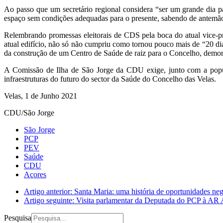
Ao passo que um secretário regional considera “ser um grande dia p
espaço sem condições adequadas para o presente, sabendo de antemão 
Relembrando promessas eleitorais de CDS pela boca do atual vice-pr
atual edifício, não só não cumpriu como tornou pouco mais de “20 
da construção de um Centro de Saúde de raiz para o Concelho, demonst
A Comissão de Ilha de São Jorge da CDU exige, junto com a popula
infraestruturas do futuro do sector da Saúde do Concelho das Velas.
Velas, 1 de Junho 2021
CDU/São Jorge
São Jorge
PCP
PEV
Saúde
CDU
Açores
Artigo anterior: Santa Maria: uma história de oportunidades ne
Artigo seguinte: Visita parlamentar da Deputada do PCP à AR
Pesquisa