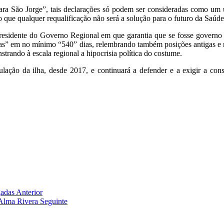
ara São Jorge”, tais declarações só podem ser consideradas como um u
que qualquer requalificação não será a solução para o futuro da Saúd
esidente do Governo Regional em que garantia que se fosse governo re
dias” em no mínimo “540” dias, relembrando também posições antigas e
rando à escala regional a hipocrisia política do costume.
ção da ilha, desde 2017, e continuará a defender e a exigir a con
gadas
Anterior
 Alma Rivera
Seguinte