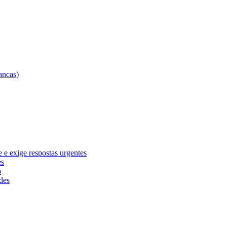
e exige respostas urgentes
es
o
des