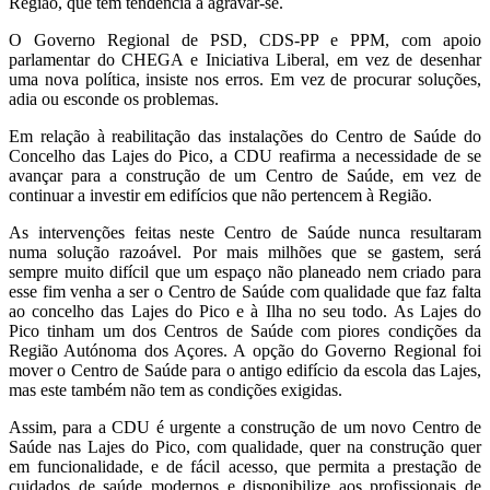
Região, que têm tendência a agravar-se.
O Governo Regional de PSD, CDS-PP e PPM, com apoio
parlamentar do CHEGA e Iniciativa Liberal, em vez de desenhar
uma nova política, insiste nos erros. Em vez de procurar soluções,
adia ou esconde os problemas.
Em relação à reabilitação das instalações do Centro de Saúde do
Concelho das Lajes do Pico, a CDU reafirma a necessidade de se
avançar para a construção de um Centro de Saúde, em vez de
continuar a investir em edifícios que não pertencem à Região.
As intervenções feitas neste Centro de Saúde nunca resultaram
numa solução razoável. Por mais milhões que se gastem, será
sempre muito difícil que um espaço não planeado nem criado para
esse fim venha a ser o Centro de Saúde com qualidade que faz falta
ao concelho das Lajes do Pico e à Ilha no seu todo. As Lajes do
Pico tinham um dos Centros de Saúde com piores condições da
Região Autónoma dos Açores. A opção do Governo Regional foi
mover o Centro de Saúde para o antigo edifício da escola das Lajes,
mas este também não tem as condições exigidas.
Assim, para a CDU é urgente a construção de um novo Centro de
Saúde nas Lajes do Pico, com qualidade, quer na construção quer
em funcionalidade, e de fácil acesso, que permita a prestação de
cuidados de saúde modernos e disponibilize aos profissionais de