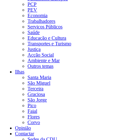
PCP
PEV
Economia
Trabalhadores
Serviços Públicos
Saúde
Educação e Cultura
Transportes e Turismo
Justiça
Acção Social
Ambiente e Mar
Outros temas
Ilhas
Santa Maria
São Miguel
Terceira
Graciosa
São Jorge
Pico
Faial
Flores
Corvo
Opinião
Contactar
Sedes da CDU