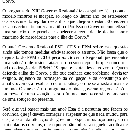
Corvo.
O programa do XIII Governo Regional diz o seguinte: “(…) o atual
modelo mostrou-se incapaz, ao longo do último ano, de estabelecer
o abastecimento regular desta ilha, que chegou a estar 50 dias sem
ter abastecimento por via marítima. Por isso o Governo concretizará
uma solução que permita estabelecer a regularidade do transporte
marítimo de mercadorias para a ilha do Corvo.”
O atual Governo Regional PSD, CDS e PPM sobre esta questão
ainda não tomou medidas efetivas sobre o assunto. Não basta que o
deputado do PPM / CDS peça ao Governo Regional que encontre
uma solução: de resto, trata-se do mesmo deputado que concorreu
pela coligação de PPM/CDS que é parte desse governo. Quem
defende a ilha do Corvo, e diz que conhece este problema, devia ter
exigido, aquando da formação da coligação e da constituição do
atual Governo, a resolução de uma situação que se arrasta à mais de
um ano. O que está no programa do atual governo regional é só a
promessa de uma solução para o futuro, mas os corvinos precisam
de uma solução no presente.
Será que vai passar mais um ano? Esta é a pergunta que fazem os
corvinos, que já devem começar a suspeitar de que nada mudou para
eles, apesar da alteração de governo. Esperam os açorianos, e em
particular os corvinos, que o poder não induza a cegueira acrítica de
quem elegeram e que os interesses das populações não sejam, agora,