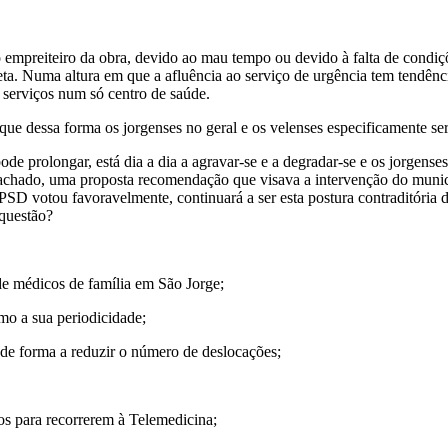
reiteiro da obra, devido ao mau tempo ou devido à falta de condições 
ta. Numa altura em que a afluência ao serviço de urgência tem tendênc
 serviços num só centro de saúde.
ue dessa forma os jorgenses no geral e os velenses especificamente ser
pode prolongar, está dia a dia a agravar-se e a degradar-se e os jorge
achado, uma proposta recomendação que visava a intervenção do municí
 PSD votou favoravelmente, continuará a ser esta postura contraditóri
 questão?
de médicos de família em São Jorge;
mo a sua periodicidade;
de forma a reduzir o número de deslocações;
s para recorrerem à Telemedicina;