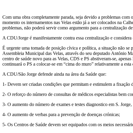
Com uma obra completamente parada, seja devido a problemas com o emp
momento os internamentos nas Velas estão já a ser colocados na Calhe
problemas, não poderá servir como argumento para a centralização de
A CDU/Jorge é manifestamente contra essa centralização e considera q
É urgente uma tomada de posição cívica e política, a situação não se 
Assembleia Municipal das Velas, através do seu deputado António M
centro de saúde novo para as Velas, CDS e PS abstiveram-se, apenas
continuará o PS a colocar-se em “cima do muro” relativamente a esta
A CDU/São Jorge defende ainda na área da Saúde que:
1- Devem ser criadas condições que permitam e estimulem a fixação 
2- O reforço do número de consultas de médicos especialistas bem co
3- O aumento do número de exames e testes diagnostico em S. Jorge, 
4- O aumento de verbas para a prevenção de doenças crónicas;
5- Os Centros de Saúde devem ser equipados com os meios necessário