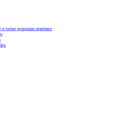
e exige respostas urgentes
es
o
des