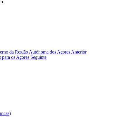
io.
overno da Região Autónoma dos Açores
Anterior
s para os Açores
Seguinte