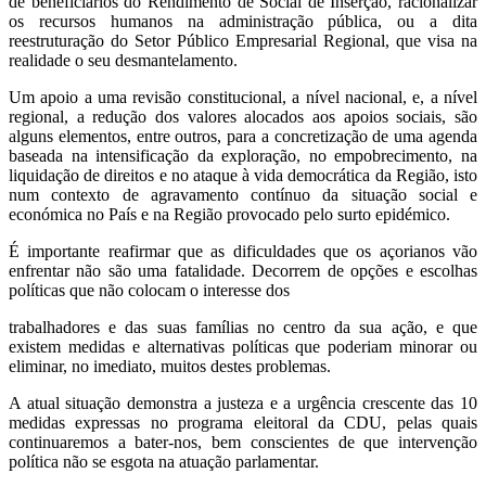
de beneficiários do Rendimento de Social de Inserção, racionalizar
os recursos humanos na administração pública, ou a dita
reestruturação do Setor Público Empresarial Regional, que visa na
realidade o seu desmantelamento.
Um apoio a uma revisão constitucional, a nível nacional, e, a nível
regional, a redução dos valores alocados aos apoios sociais, são
alguns elementos, entre outros, para a concretização de uma agenda
baseada na intensificação da exploração, no empobrecimento, na
liquidação de direitos e no ataque à vida democrática da Região, isto
num contexto de agravamento contínuo da situação social e
económica no País e na Região provocado pelo surto epidémico.
É importante reafirmar que as dificuldades que os açorianos vão
enfrentar não são uma fatalidade. Decorrem de opções e escolhas
políticas que não colocam o interesse dos
trabalhadores e das suas famílias no centro da sua ação, e que
existem medidas e alternativas políticas que poderiam minorar ou
eliminar, no imediato, muitos destes problemas.
A atual situação demonstra a justeza e a urgência crescente das 10
medidas expressas no programa eleitoral da CDU, pelas quais
continuaremos a bater-nos, bem conscientes de que intervenção
política não se esgota na atuação parlamentar.