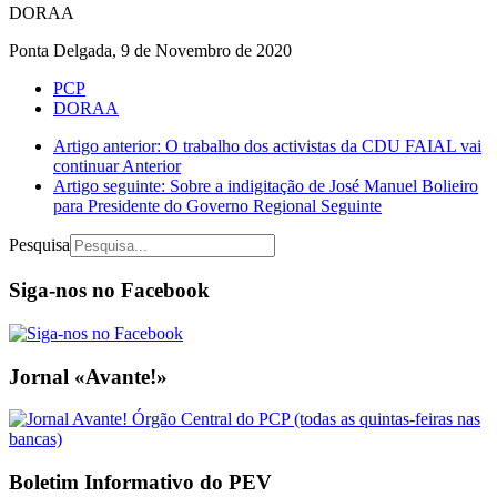
DORAA
Ponta Delgada, 9 de Novembro de 2020
PCP
DORAA
Artigo anterior: O trabalho dos activistas da CDU FAIAL vai
continuar
Anterior
Artigo seguinte: Sobre a indigitação de José Manuel Bolieiro
para Presidente do Governo Regional
Seguinte
Pesquisa
Siga-nos no Facebook
Jornal «Avante!»
Boletim Informativo do PEV