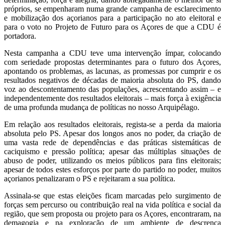
próprios, se empenharam numa grande campanha de esclarecimento
e mobilização dos açorianos para a participação no ato eleitoral e
para o voto no Projeto de Futuro para os Açores de que a CDU é
portadora.
Nesta campanha a CDU teve uma intervenção ímpar, colocando
com seriedade propostas determinantes para o futuro dos Açores,
apontando os problemas, as lacunas, as promessas por cumprir e os
resultados negativos de décadas de maioria absoluta do PS, dando
voz ao descontentamento das populações, acrescentando assim – e
independentemente dos resultados eleitorais – mais força à exigência
de uma profunda mudança de políticas no nosso Arquipélago.
Em relação aos resultados eleitorais, regista-se a perda da maioria
absoluta pelo PS. Apesar dos longos anos no poder, da criação de
uma vasta rede de dependências e das práticas sistemáticas de
caciquismo e pressão política; apesar das múltiplas situações de
abuso de poder, utilizando os meios públicos para fins eleitorais;
apesar de todos estes esforços por parte do partido no poder, muitos
açorianos penalizaram o PS e rejeitaram a sua política.
Assinala-se que estas eleições ficam marcadas pelo surgimento de
forças sem percurso ou contribuição real na vida política e social da
região, que sem proposta ou projeto para os Açores, encontraram, na
demagogia e na exploração de um ambiente de descrença