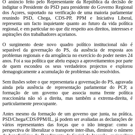
O anúncio feito pelo Representante da República da decisão de
indigitar o Presidente do PSD para presidente do Governo Regional
dos Açores, suportado na verificação de uma maioria parlamentar
reunindo PSD, Chega, CDS-PP, PPM e Iniciativa Liberal,
representa um facto inquietante quanto ao futuro da vida política
regional, e em particular no que diz respeito aos direitos, interesses e
aspirações dos trabalhadores açorianos.
O surgimento deste novo quadro político institucional não é
separável da governação do PS, da ausência de resposta aos
problemas regionais e da arrogância no exercício do poder nestes 24
anos. Foi a sua política que abriu espaço a aproveitamentos por parte
de quem escondeu os seus verdadeiros projectos e explorou
demagogicamente a acumulação de problemas não resolvidos.
Sem ilusões sobre o que representaria a governação do PS, agravada
ainda pela ausência de representação parlamentar do PCP, a
formação de um governo que associa numa frente política
reaccionária não só a direita, mas também a extrema-direita, é
particularmente preocupante.
Antes mesmo da formação de um governo que junta, na prática,
PSD/Chega/CDS/PPM/IL, já podem ser avaliadas as declarações de
vários representantes das forças que o irão integrar: como a
perspectiva de liberalizar o transporte inter-ilhas, diminuir o número