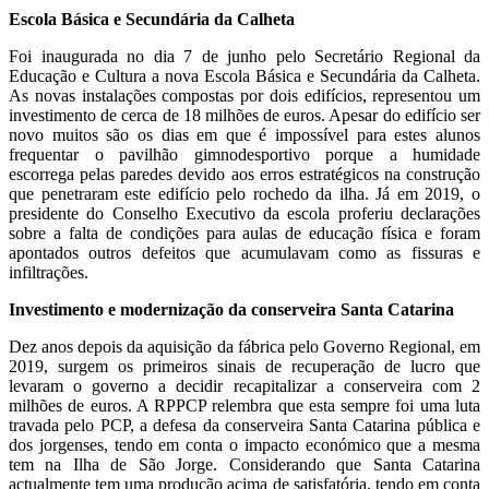
Escola Básica e Secundária da Calheta
Foi inaugurada no dia 7 de junho pelo Secretário Regional da
Educação e Cultura a nova Escola Básica e Secundária da Calheta.
As novas instalações compostas por dois edifícios, representou um
investimento de cerca de 18 milhões de euros. Apesar do edifício ser
novo muitos são os dias em que é impossível para estes alunos
frequentar o pavilhão gimnodesportivo porque a humidade
escorrega pelas paredes devido aos erros estratégicos na construção
que penetraram este edifício pelo rochedo da ilha. Já em 2019, o
presidente do Conselho Executivo da escola proferiu declarações
sobre a falta de condições para aulas de educação física e foram
apontados outros defeitos que acumulavam como as fissuras e
infiltrações.
Investimento e modernização da conserveira Santa Catarina
Dez anos depois da aquisição da fábrica pelo Governo Regional, em
2019, surgem os primeiros sinais de recuperação de lucro que
levaram o governo a decidir recapitalizar a conserveira com 2
milhões de euros. A RPPCP relembra que esta sempre foi uma luta
travada pelo PCP, a defesa da conserveira Santa Catarina pública e
dos jorgenses, tendo em conta o impacto económico que a mesma
tem na Ilha de São Jorge. Considerando que Santa Catarina
actualmente tem uma produção acima de satisfatória, tendo em conta