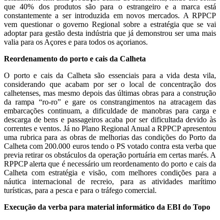
que 40% dos produtos são para o estrangeiro e a marca está
constantemente a ser introduzida em novos mercados. A RPPCP
vem questionar o governo Regional sobre a estratégia que se vai
adoptar para gestão desta indústria que já demonstrou ser uma mais
valia para os Açores e para todos os açorianos.
Reordenamento do porto e cais da Calheta
O porto e cais da Calheta são essenciais para a vida desta vila,
considerando que acabam por ser o local de concentração dos
calhetenses, mas mesmo depois das últimas obras para a construção
da rampa “ro-ro” e gare os constrangimentos na atracagem das
embarcações continuam, a dificuldade de manobras para carga e
descarga de bens e passageiros acaba por ser dificultada devido às
correntes e ventos. Já no Plano Regional Anual a RPPCP apresentou
uma rubrica para as obras de melhorias das condições do Porto da
Calheta com 200.000 euros tendo o PS votado contra esta verba que
previa retirar os obstáculos da operação portuária em certas marés. A
RPPCP alerta que é necessário um reordenamento do porto e cais da
Calheta com estratégia e visão, com melhores condições para a
náutica internacional de recreio, para as atividades marítimo
turísticas, para a pesca e para o tráfego comercial.
Execução da verba para material informático da EBI do Topo