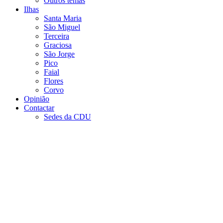
Outros temas
Ilhas
Santa Maria
São Miguel
Terceira
Graciosa
São Jorge
Pico
Faial
Flores
Corvo
Opinião
Contactar
Sedes da CDU