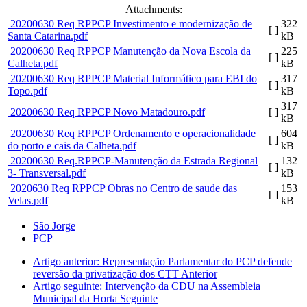
Attachments:
20200630 Req RPPCP Investimento e modernização de
322
[ ]
Santa Catarina.pdf
kB
20200630 Req RPPCP Manutenção da Nova Escola da
225
[ ]
Calheta.pdf
kB
20200630 Req RPPCP Material Informático para EBI do
317
[ ]
Topo.pdf
kB
317
20200630 Req RPPCP Novo Matadouro.pdf
[ ]
kB
20200630 Req RPPCP Ordenamento e operacionalidade
604
[ ]
do porto e cais da Calheta.pdf
kB
20200630 Req.RPPCP-Manutenção da Estrada Regional
132
[ ]
3- Transversal.pdf
kB
2020630 Req RPPCP Obras no Centro de saude das
153
[ ]
Velas.pdf
kB
São Jorge
PCP
Artigo anterior: Representação Parlamentar do PCP defende
reversão da privatização dos CTT
Anterior
Artigo seguinte: Intervenção da CDU na Assembleia
Municipal da Horta
Seguinte