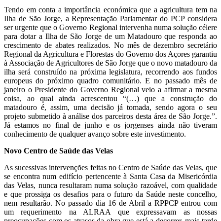
Tendo em conta a importância económica que a agricultura tem na
Ilha de São Jorge, a Representação Parlamentar do PCP considera
ser urgente que o Governo Regional intervenha numa solução célere
para dotar a Ilha de São Jorge de um Matadouro que responda ao
crescimento de abates realizados. No mês de dezembro secretário
Regional da Agricultura e Florestas do Governo dos Açores garantiu
à Associação de Agricultores de São Jorge que o novo matadouro da
ilha será construído na próxima legislatura, recorrendo aos fundos
europeus do próximo quadro comunitário. E no passado mês de
janeiro o Presidente do Governo Regional veio a afirmar a mesma
coisa, ao qual ainda acrescentou “(…) que a construção do
matadouro é, assim, uma decisão já tomada, sendo agora o seu
projeto submetido à análise dos parceiros desta área de São Jorge.”.
Já estamos no final de junho e os jorgenses ainda não tiveram
conhecimento de qualquer avanço sobre este investimento.
Novo Centro de Saúde das Velas
As sucessivas intervenções feitas no Centro de Saúde das Velas, que
se encontra num edifício pertencente à Santa Casa da Misericórdia
das Velas, nunca resultaram numa solução razoável, com qualidade
e que prossiga os desafios para o futuro da Saúde neste concelho,
nem resultarão. No passado dia 16 de Abril a RPPCP entrou com
um requerimento na ALRAA que expressavam as nossas
preocupações com os atrasos da obra que está a decorrer, mais tarde