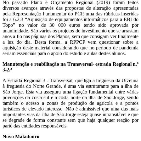
No passado Plano e Orçamento Regional (2019) foram feitos
diversos avanços através das propostas de alteração apresentadas
pela Representação Parlamentar do PCP, uma das rúbricas inseridas
foi a 6.2.3 “Aquisição de equipamentos informáticos para a EBI do
Topo” no valor de 30 000 euros tendo sido aprovada por
unanimidade. São vários os projetos de investimento que se arrastam
anos a fio nas páginas dos Planos, sem que consigam ver finalmente
a luz do dia. Desta forma, a RPPCP vem questionar sobre a
aquisição deste material considerando que no período de pandemia
seriam essenciais para o apoio do estudo e aulas destes alunos.
Manutenção e reabilitação na Transversal- estrada Regional n.º
3-2.ª
A Estrada Regional 3 - Transversal, que liga a freguesia da Urzelina
à freguesia do Norte Grande, é uma via estruturante para a ilha de
São Jorge. Esta via assegura uma ligação fundamental entre várias
povoações da costa sul e a costa norte da ilha de São Jorge, sendo
também o acesso a zonas de produção de agrícola e a pontos
turísticos de elevado interesse. Não é admissível que uma das mais
importantes vias da ilha de São Jorge esteja quase intransitável e que
se degrade de forma constante sem que haja qualquer reação por
parte das entidades responsáveis.
Novo Matadouro