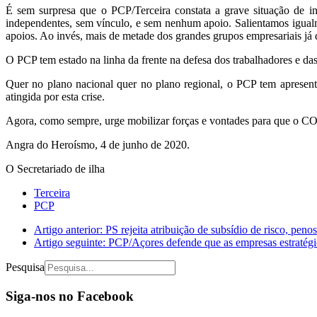
É sem surpresa que o PCP/Terceira constata a grave situação de inú
independentes, sem vínculo, e sem nenhum apoio. Salientamos igual
apoios. Ao invés, mais de metade dos grandes grupos empresariais já 
O PCP tem estado na linha da frente na defesa dos trabalhadores e da
Quer no plano nacional quer no plano regional, o PCP tem apresent
atingida por esta crise.
Agora, como sempre, urge mobilizar forças e vontades para que o COVI
Angra do Heroísmo, 4 de junho de 2020.
O Secretariado de ilha
Terceira
PCP
Artigo anterior: PS rejeita atribuição de subsídio de risco, pen
Artigo seguinte: PCP/Açores defende que as empresas estratég
Pesquisa
Siga-nos no Facebook