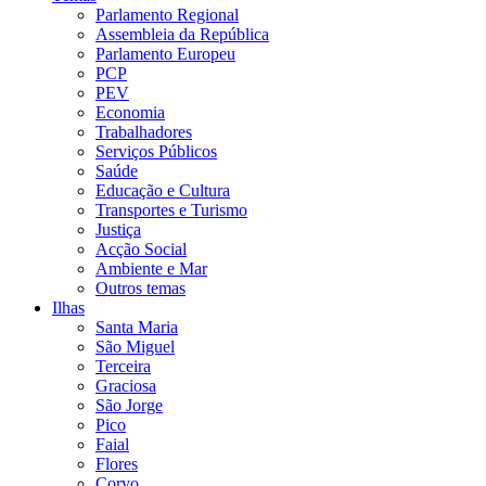
Parlamento Regional
Assembleia da República
Parlamento Europeu
PCP
PEV
Economia
Trabalhadores
Serviços Públicos
Saúde
Educação e Cultura
Transportes e Turismo
Justiça
Acção Social
Ambiente e Mar
Outros temas
Ilhas
Santa Maria
São Miguel
Terceira
Graciosa
São Jorge
Pico
Faial
Flores
Corvo