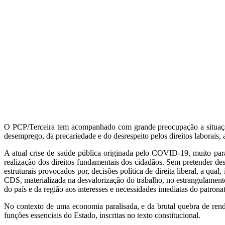
O PCP/Terceira tem acompanhado com grande preocupação a situação d
desemprego, da precariedade e do desrespeito pelos direitos laborais,
A atual crise de saúde pública originada pelo COVID-19, muito para
realização dos direitos fundamentais dos cidadãos. Sem pretender des
estruturais provocados por, decisões política de direita liberal, a 
CDS, materializada na desvalorização do trabalho, no estrangulamento 
do país e da região aos interesses e necessidades imediatas do patron
No contexto de uma economia paralisada, e da brutal quebra de rendi
funções essenciais do Estado, inscritas no texto constitucional.