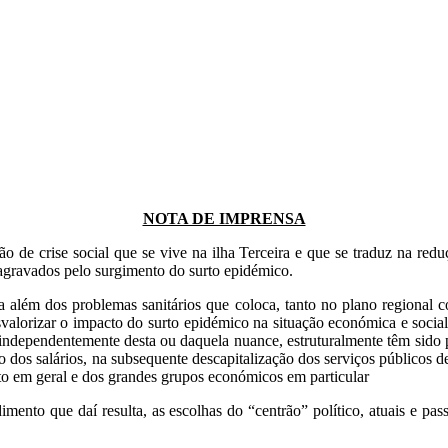
NOTA DE IMPRENSA
e crise social que se vive na ilha Terceira e que se traduz na redu
 agravados pelo surgimento do surto epidémico.
 além dos problemas sanitários que coloca, tanto no plano regional co
valorizar o impacto do surto epidémico na situação económica e social
qual, independentemente desta ou daquela nuance, estruturalmente têm 
dos salários, na subsequente descapitalização dos serviços públicos de
ato em geral e dos grandes grupos económicos em particular
mento que daí resulta, as escolhas do “centrão” político, atuais e pas