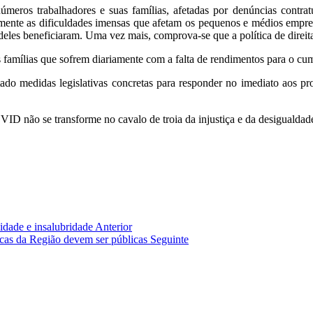
meros trabalhadores e suas famílias, afetadas por denúncias contratua
mente as dificuldades imensas que afetam os pequenos e médios empre
deles beneficiaram. Uma vez mais, comprova-se que a política de direi
s famílias que sofrem diariamente com a falta de rendimentos para o cum
ado medidas legislativas concretas para responder no imediato aos pr
D não se transforme no cavalo de troia da injustiça e da desigualdade
osidade e insalubridade
Anterior
icas da Região devem ser públicas
Seguinte