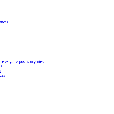
e exige respostas urgentes
es
o
des