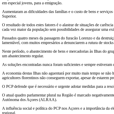
em especial jovens, para a emigração.
Aumentaram as dificuldades das famílias e o custo de bens e serviço
Superior.
O resultado de todos estes fatores é o alastrar de situações de carê
cada vez maior da população sem possibilidades de assegurar uma exis
Passados quatro meses da passagem do furacão Lorenzo e da destruiçã
lamentável, com muitos empresários a denunciarem a rutura de stocks 
Neste período, o abastecimento de bens e mercadorias às Ilhas do grup
um abastecimento regular.
As soluções encontradas nunca foram suficientes e sempre estiveram c
A economia destas Ilhas não aguentará por muito mais tempo se não h
agricultores florentinos não conseguem exportar, apesar de estarem pro
O PCP defende que é necessário e urgente adotar medidas para a resol
O atual quadro parlamentar plural na Região é marcado negativamente
Autónoma dos Açores (ALRAA).
A influência social e política do PCP nos Açores e a importância da
regional.