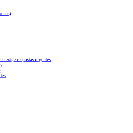
e exige respostas urgentes
es
o
des