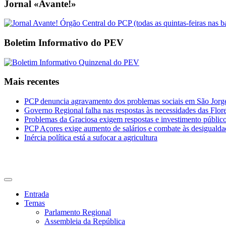
Jornal «Avante!»
Boletim Informativo do PEV
Mais recentes
PCP denuncia agravamento dos problemas sociais em São Jorge 
Governo Regional falha nas respostas às necessidades das Flor
Problemas da Graciosa exigem respostas e investimento públic
PCP Açores exige aumento de salários e combate às desigualda
Inércia política está a sufocar a agricultura
CDU Açores
Entrada
Temas
Parlamento Regional
Assembleia da República