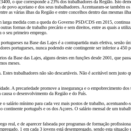
23400, o que corresponde a 23% dos trabalhadores da Região. Isto demo
a de povo açoriano e dos seus trabalhadores. Acentuaram-se também os
tre as várias ilhas da Região e entre concelhos dentro das mesmas ilha
s em larga medida com a queda do Governo PSD/CDS em 2015, continua a
outras formas de trabalho precário e sem direitos, entre as quais a util
a o seu primeiro emprego.
portugueses na Base das Lajes é a contrapartida mais efetiva, senão úni
res portugueses, nunca podendo este contingente ser inferior a 450 p
rios da Base das Lajes, alguns destes em funções desde 2001, que pass
ximos meses.
a. Estes trabalhadores não são descartáveis. Não é aceitável nem justo
dade. A precariedade promove a insegurança e o empobrecimento dos tr
m causa o desenvolvimento da Região e do País.
 o salário mínimo para cada vez mais postos de trabalho, acentuando-s
s do continente português e os dos Açores. O salário mensal de um trab
go real, e de aparecer falseada por programas de formação profissiona
mpregado. 1 em cada 3 jovens está desempregado, sendo esta situação 