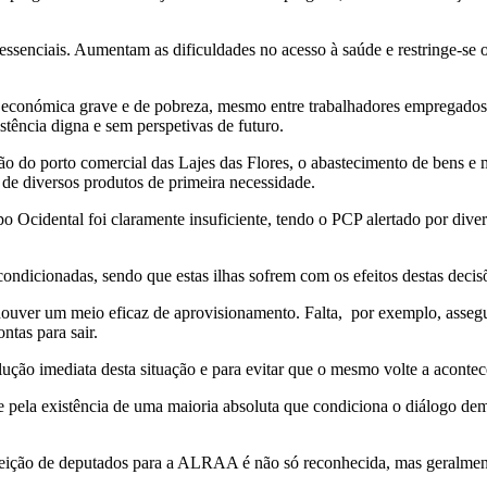
s essenciais. Aumentam as dificuldades no acesso à saúde e restringe-
ncia económica grave e de pobreza, mesmo entre trabalhadores empregad
tência digna e sem perspetivas de futuro.
o do porto comercial das Lajes das Flores, o abastecimento de bens e 
de diversos produtos de primeira necessidade.
o Ocidental foi claramente insuficiente, tendo o PCP alertado por diver
ondicionadas, sendo que estas ilhas sofrem com os efeitos destas decis
ouver um meio eficaz de aprovisionamento. Falta, por exemplo, assegur
ntas para sair.
ução imediata desta situação e para evitar que o mesmo volte a acontec
 pela existência de uma maioria absoluta que condiciona o diálogo de
 eleição de deputados para a ALRAA é não só reconhecida, mas geralme