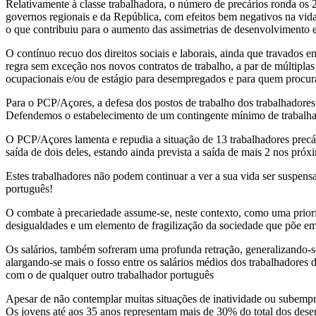
Relativamente à classe trabalhadora, o número de precários ronda os 
governos regionais e da República, com efeitos bem negativos na vid
o que contribuiu para o aumento das assimetrias de desenvolvimento en
O contínuo recuo dos direitos sociais e laborais, ainda que travado
regra sem exceção nos novos contratos de trabalho, a par de múltiplas 
ocupacionais e/ou de estágio para desempregados e para quem procur
Para o PCP/Açores, a defesa dos postos de trabalho dos trabalhadores 
Defendemos o estabelecimento de um contingente mínimo de trabalhado
O PCP/Açores lamenta e repudia a situação de 13 trabalhadores precá
saída de dois deles, estando ainda prevista a saída de mais 2 nos pró
Estes trabalhadores não podem continuar a ver a sua vida ser suspens
português!
O combate à precariedade assume-se, neste contexto, como uma priori
desigualdades e um elemento de fragilização da sociedade que põe e
Os salários, também sofreram uma profunda retração, generalizando-se
alargando-se mais o fosso entre os salários médios dos trabalhadore
com o de qualquer outro trabalhador português
Apesar de não contemplar muitas situações de inatividade ou subempre
Os jovens até aos 35 anos representam mais de 30% do total dos dese