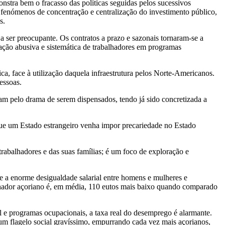
nstra bem o fracasso das políticas seguidas pelos sucessivos
 fenómenos de concentração e centralização do investimento público,
s.
 ser preocupante. Os contratos a prazo e sazonais tornaram-se a
ização abusiva e sistemática de trabalhadores em programas
ca, face à utilização daquela infraestrutura pelos Norte-Americanos.
essoas.
am pelo drama de serem dispensados, tendo já sido concretizada a
 que um Estado estrangeiro venha impor precariedade no Estado
abalhadores e das suas famílias; é um foco de exploração e
e a enorme desigualdade salarial entre homens e mulheres e
alhador açoriano é, em média, 110 eutos mais baixo quando comparado
l e programas ocupacionais, a taxa real do desemprego é alarmante.
um flagelo social gravíssimo, empurrando cada vez mais açorianos,