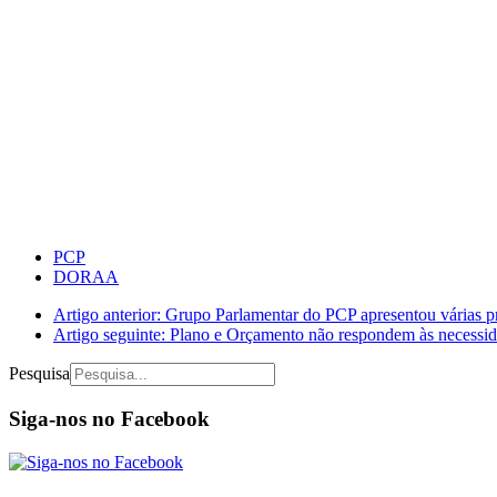
PCP
DORAA
Artigo anterior: Grupo Parlamentar do PCP apresentou várias p
Artigo seguinte: Plano e Orçamento não respondem às necessi
Pesquisa
Siga-nos no Facebook