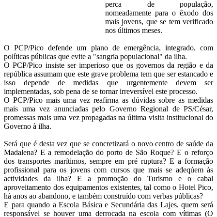
perca de população,
nomeadamente para o êxodo dos
mais jovens, que se tem verificado
nos últimos meses.
O PCP/Pico defende um plano de emergência, integrado, com
políticas públicas que evite a "sangria populacional" da ilha.
O PCP/Pico insiste ser imperioso que os governos da região e da
república assumam que este grave problema tem que ser estancado e
isso depende de medidas que urgentemente devem ser
implementadas, sob pena de se tornar irreversível este processo.
O PCP/Pico mais uma vez reafirma as dúvidas sobre as medidas
mais uma vez anunciadas pelo Governo Regional de PS/César,
promessas mais uma vez propagadas na última visita institucional do
Governo à ilha.
Será que é desta vez que se concretizará o novo centro de saúde da
Madalena? E a remodelação do porto de São Roque? E o reforço
dos transportes marítimos, sempre em pré ruptura? E a formação
profissional para os jovens com cursos que mais se adeqúem às
actividades da ilha? E a promoção do Turismo e o cabal
aproveitamento dos equipamentos existentes, tal como o Hotel Pico,
há anos ao abandono, e também construído com verbas públicas?
E para quando a Escola Básica e Secundária das Lajes, quem será
responsável se houver uma derrocada na escola com vítimas (O