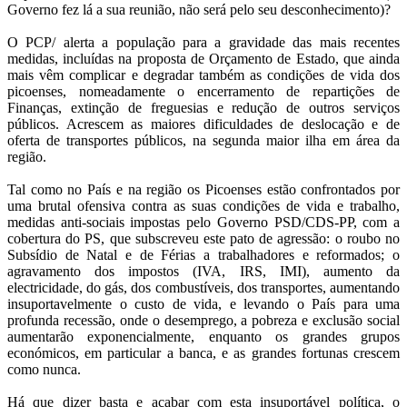
Governo fez lá a sua reunião, não será pelo seu desconhecimento)?
O PCP/ alerta a população para a gravidade das mais recentes
medidas, incluídas na proposta de Orçamento de Estado, que ainda
mais vêm complicar e degradar também as condições de vida dos
picoenses, nomeadamente o encerramento de repartições de
Finanças, extinção de freguesias e redução de outros serviços
públicos. Acrescem as maiores dificuldades de deslocação e de
oferta de transportes públicos, na segunda maior ilha em área da
região.
Tal como no País e na região os Picoenses estão confrontados por
uma brutal ofensiva contra as suas condições de vida e trabalho,
medidas anti-sociais impostas pelo Governo PSD/CDS-PP, com a
cobertura do PS, que subscreveu este pato de agressão: o roubo no
Subsídio de Natal e de Férias a trabalhadores e reformados; o
agravamento dos impostos (IVA, IRS, IMI), aumento da
electricidade, do gás, dos combustíveis, dos transportes, aumentando
insuportavelmente o custo de vida, e levando o País para uma
profunda recessão, onde o desemprego, a pobreza e exclusão social
aumentarão exponencialmente, enquanto os grandes grupos
económicos, em particular a banca, e as grandes fortunas crescem
como nunca.
Há que dizer basta e acabar com esta insuportável política, o