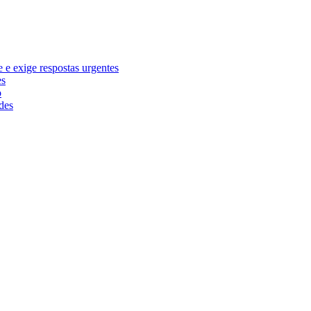
e exige respostas urgentes
es
o
des