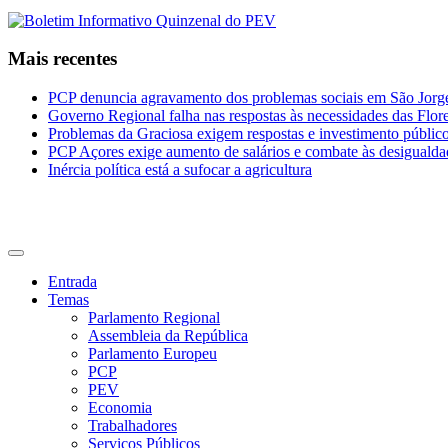
Mais recentes
PCP denuncia agravamento dos problemas sociais em São Jorge 
Governo Regional falha nas respostas às necessidades das Flor
Problemas da Graciosa exigem respostas e investimento públic
PCP Açores exige aumento de salários e combate às desigualda
Inércia política está a sufocar a agricultura
CDU Açores
Entrada
Temas
Parlamento Regional
Assembleia da República
Parlamento Europeu
PCP
PEV
Economia
Trabalhadores
Serviços Públicos