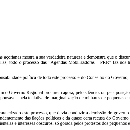
s açorianas mostra a sua verdadeira natureza e demonstra que o discurs
Aliás, todo o processo das “Agendas Mobilizadoras – PRR” faz-nos le
sabilidade política de todo este processo é do Conselho do Governo
o Governo Regional procurem agora, pelo silêncio, ou pela posição 
ponsáveis pela tentativa de marginalização de milhares de pequenas e 
aterizado este processo, que devia conduzir à demissão do governo re
pendentemente das ilações políticas e da quase certa recusa do Governo 
lientelas e interesses obscuros, só gorada pelos protestos dos pequenos