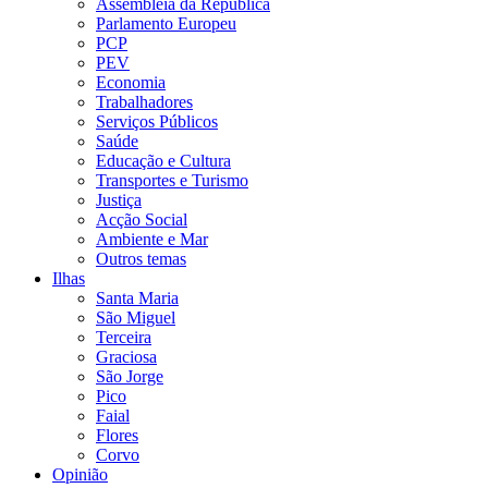
Assembleia da República
Parlamento Europeu
PCP
PEV
Economia
Trabalhadores
Serviços Públicos
Saúde
Educação e Cultura
Transportes e Turismo
Justiça
Acção Social
Ambiente e Mar
Outros temas
Ilhas
Santa Maria
São Miguel
Terceira
Graciosa
São Jorge
Pico
Faial
Flores
Corvo
Opinião