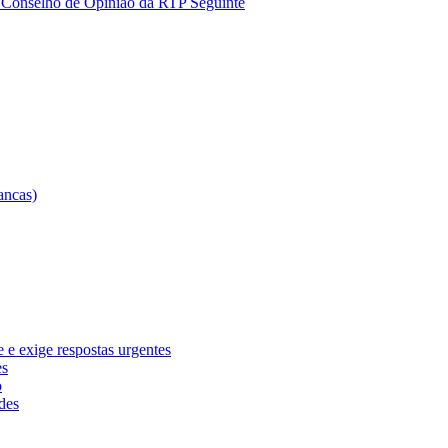
e Conselho de Opinião da RTP
Seguinte
e exige respostas urgentes
es
o
des