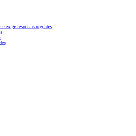
e exige respostas urgentes
es
o
des