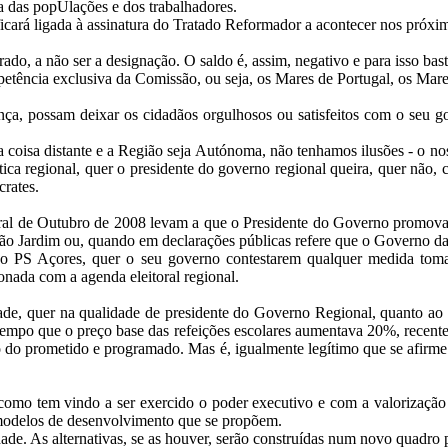
a das popUlações e dos trabalhadores.
ficará ligada à assinatura do Tratado Reformador a acontecer nos próxim
rado, a não ser a designação. O saldo é, assim, negativo e para isso bas
mpetência exclusiva da Comissão, ou seja, os Mares de Portugal, os Mare
nça, possam deixar os cidadãos orgulhosos ou satisfeitos com o seu go
 coisa distante e a Região seja Autónoma, não tenhamos ilusões - o no
ca regional, quer o presidente do governo regional queira, quer não, c
crates.
toral de Outubro de 2008 levam a que o Presidente do Governo promova
João Jardim ou, quando em declarações públicas refere que o Governo d
o PS Açores, quer o seu governo contestarem qualquer medida tomad
ionada com a agenda eleitoral regional.
dade, quer na qualidade de presidente do Governo Regional, quanto ao 
empo que o preço base das refeições escolares aumentava 20%, recentem
ção do prometido e programado. Mas é, igualmente legítimo que se afir
como tem vindo a ser exercido o poder executivo e com a valorização 
os modelos de desenvolvimento que se propõem.
ade. As alternativas, se as houver, serão construídas num novo quadro p