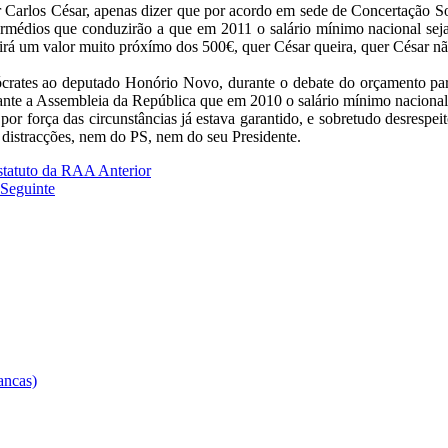
Carlos César, apenas dizer que por acordo em sede de Concertação Soci
termédios que conduzirão a que em 2011 o salário mínimo nacional sej
irá um valor muito próxímo dos 500€, quer César queira, quer César nã
crates ao deputado Honório Novo, durante o debate do orçamento par
te a Assembleia da República que em 2010 o salário mínimo nacional 
or força das circunstâncias já estava garantido, e sobretudo desrespei
 distracções, nem do PS, nem do seu Presidente.
Estatuto da RAA
Anterior
Seguinte