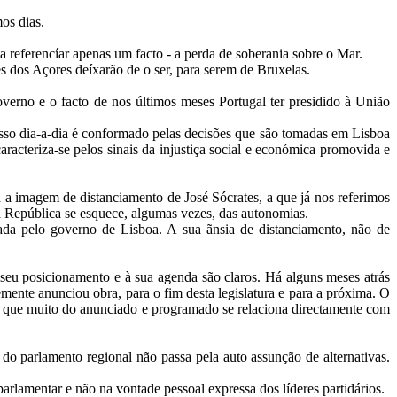
os dias.
ta referencíar apenas um facto - a perda de soberania sobre o Mar.
s dos Açores deíxarão de o ser, para serem de Bruxelas.
verno e o facto de nos últimos meses Portugal ter presidido à União
sso dia-a-dia é conformado pelas decisões que são tomadas em Lisboa
aracteriza-se pelos sinais da injustiça social e económica promovida e
 a imagem de distanciamento de José Sócrates, a que já nos referimos
a República se esquece, algumas vezes, das autonomias.
a pelo governo de Lisboa. A sua ãnsia de distanciamento, não de
seu posicionamento e à sua agenda são claros. Há alguns meses atrás
ente anunciou obra, para o fim desta legislatura e para a próxima. O
me que muito do anunciado e programado se relaciona directamente com
do parlamento regional não passa pela auto assunção de alternativas.
arlamentar e não na vontade pessoal expressa dos líderes partidários.