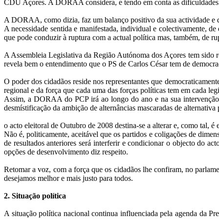
CDU Açores. A DORAA considera, e tendo em conta as dificuldades que 
A DORAA, como dizia, faz um balanço positivo da sua actividade e d
A necessidade sentida e manifestada, individual e colectivamente, 
que pode conduzir à ruptura com a actual política mas, também, de r
A Assembleia Legislativa da Região Autónoma dos Açores tem sido re
revela bem o entendimento que o PS de Carlos César tem de democrac
O poder dos cidadãos reside nos representantes que democraticament
regional e da força que cada uma das forças políticas tem em cada legi
Assim, a DORAA do PCP irá ao longo do ano e na sua intervenção polí
desmístificação da ambição de alternâncias mascaradas de alternativa p
o acto eleitoral de Outubro de 2008 destina-se a alterar e, como tal, 
Não é, politicamente, aceitável que os partidos e coligações de dimen
de resultados anteriores será interferir e condicionar o objecto do 
opções de desenvolvimento diz respeito.
Retomar a voz, com a força que os cidadãos lhe confiram, no parlame
desejamos melhor e mais justo para todos.
2. Situação política
A situação política nacional continua influenciada pela agenda da P