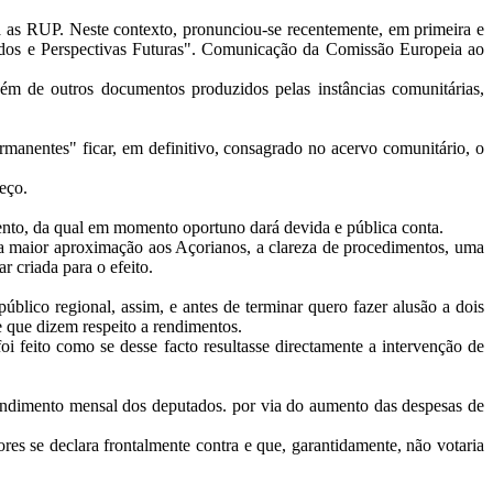
s RUP. Neste contexto, pronunciou-se recentemente, em primeira e
nçados e Perspectivas Futuras". Comunicação da Comissão Europeia ao
ém de outros documentos produzidos pelas instâncias comunitárias,
nentes" ficar, em definitivo, consagrado no acervo comunitário, o
eço.
to, da qual em momento oportuno dará devida e pública conta.
ma maior aproximação aos Açorianos, a clareza de procedimentos, uma
r criada para o efeito.
ico regional, assim, e antes de terminar quero fazer alusão a dois
e que dizem respeito a rendimentos.
 feito como se desse facto resultasse directamente a intervenção de
dimento mensal dos deputados. por via do aumento das despesas de
es se declara frontalmente contra e que, garantidamente, não votaria