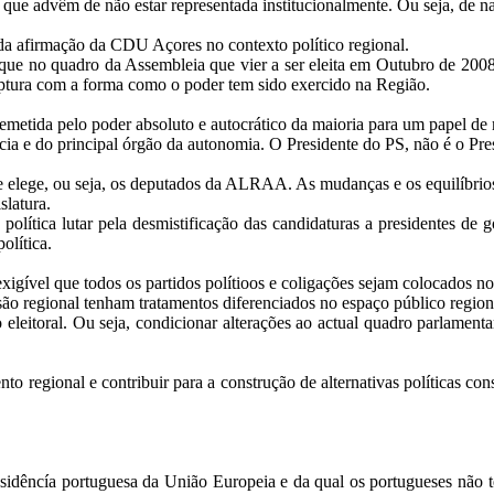
advêm de não estar representada institucionalmente. Ou seja, de na ac
a afirmação da CDU Açores no contexto político regional.
de que no quadro da Assembleia que vier a ser eleita em Outubro de 2
uptura com a forma como o poder tem sido exercido na Região.
metida pelo poder absoluto e autocrático da maioria para um papel de 
ia e do principal órgão da autonomia. O Presidente do PS, não é o Pre
e elege, ou seja, os deputados da ALRAA. As mudanças e os equilíbrio
slatura.
tica lutar pela desmistificação das candidaturas a presidentes de gove
olítica.
é exigível que todos os partidos polítioos e coligações sejam colocados
são regional tenham tratamentos diferenciados no espaço público regiona
acto eleitoral. Ou seja, condicionar alterações ao actual quadro parlam
nto regional e contribuir para a construção de alternativas políticas 
residêncía portuguesa da União Europeia e da qual os portugueses não t