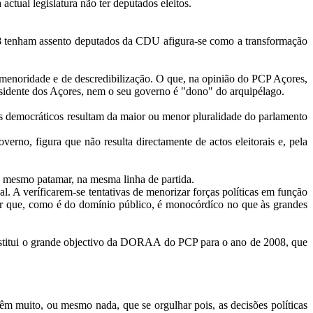
tual legislatura não ter deputados eleitos.
008 tenham assento deputados da CDU afigura-se como a transformação
menoridade e de descredibilização. O que, na opinião do PCP Açores,
sidente dos Açores, nem o seu governo é "dono" do arquipélago.
s democráticos resultam da maior ou menor pluralidade do parlamento
rno, figura que não resulta directamente de actos eleitorais e, pela
 no mesmo patamar, na mesma linha de partida.
l. A veríficarem-se tentativas de menorizar forças políticas em função
entar que, como é do domínio público, é monocórdíco no que às grandes
constitui o grande objectivo da DORAA do PCP para o ano de 2008, que
êm muito, ou mesmo nada, que se orgulhar pois, as decisões políticas