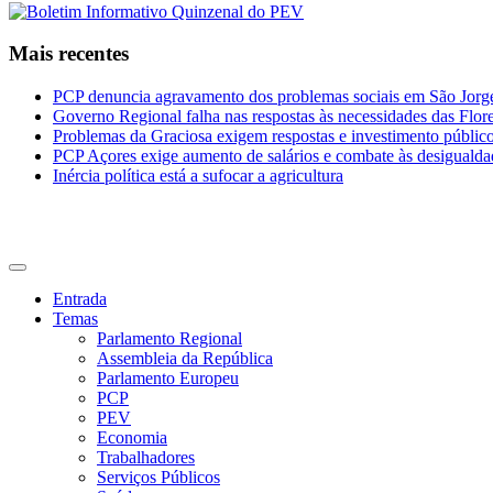
Mais recentes
PCP denuncia agravamento dos problemas sociais em São Jorge 
Governo Regional falha nas respostas às necessidades das Flor
Problemas da Graciosa exigem respostas e investimento públic
PCP Açores exige aumento de salários e combate às desigualda
Inércia política está a sufocar a agricultura
CDU Açores
Entrada
Temas
Parlamento Regional
Assembleia da República
Parlamento Europeu
PCP
PEV
Economia
Trabalhadores
Serviços Públicos