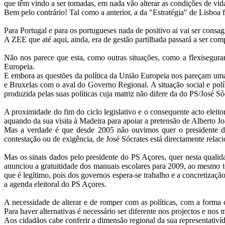
que têm vindo a ser tomadas, em nada vão alterar as condições de vid
Bem pelo contrário! Tal como a anterior, a da "Estratégia" de Lisboa 
Para Portugal e para os portugueses nada de positivo ai vai ser consag
A ZEE que até aqui, ainda, era de gestão partilhada passará a ser co
Não nos parece que esta, como outras situações, como a flexisegura
Europeia.
E embora as questões da política da União Europeia nos pareçam uma
e Bruxelas com o aval do Governo Regional. A situação social e políti
produzida pelas suas políticas cuja matriz não difere da do PS/José Só
A proximidade do fim do ciclo legislativo e o consequente acto elei
aquando da sua visita à Madeira para apoiar a pretensão de Alberto 
Mas a verdade é que desde 2005 não ouvimos quer o presidente d
contestação ou de exigência, de José Sócrates está directamente relac
Mas os sinais dados pelo presidente do PS Açores, quer nesta quali
anunciou a gratuitidade dos manuais escolares para 2009, ao mesmo t
que é legítimo, pois dos governos espera-se trabalho e a concretiza
a agenda eleitoral do PS Açores.
A necessidade de alterar e de romper com as políticas, com a forma 
Para haver alternativas é necessário ser diferente nos projectos e n
Aos cidadãos cabe conferir a dimensão regional da sua representativíd