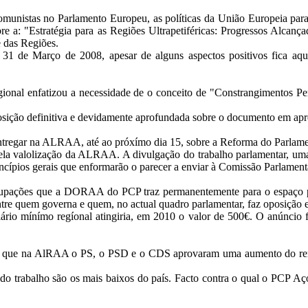
istas no Parlamento Europeu, as políticas da União Europeia para a
re a: "Estratégia para as Regiões Ultrapetiféricas: Progressos Alca
 das Regiões.
 31 de Março de 2008, apesar de alguns aspectos positivos fica aqu
l enfatizou a necessidade de o conceito de "Constrangimentos Perma
ição definitiva e devidamente aprofundada sobre o documento em apr
tregar na ALRAA, até ao próxímo dia 15, sobre a Reforma do Parlamen
 pela valolização da ALRAA. A divulgação do trabalho parlamentar, u
incípios gerais que enformarão o parecer a enviar à Comissão Parlamenta
ocupações que a DORAA do PCP traz permanentemente para o espaço públ
ntre quem governa e quem, no actual quadro parlamentar, faz oposição 
io mínímo regíonal atingiria, em 2010 o valor de 500€. O anúncio foi
 em que na AlRAA o PS, o PSD e o CDS aprovaram uma aumento do ren
 trabalho são os mais baixos do país. Facto contra o qual o PCP Açor