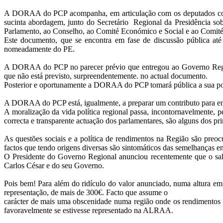
A DORAA do PCP acompanha, em articulação com os deputados comun
sucinta abordagem, junto do Secretário Regional da Presidência sob
Parlamento, ao Conselho, ao Comité Económico e Social e ao Comité
Este documento, que se encontra em fase de discussão pública até
nomeadamente do PE.
A DORAA do PCP no parecer prévio que entregou ao Governo Regiona
que não está previsto, surpreendentemente. no actual documento.
Posterior e oportunamente a DORAA do PCP tomará pública a sua pos
A DORAA do PCP está, igualmente, a preparar um contributo para en
A moralização da vida política regional passa, incontornavelmente,
correcta e transparente actuação dos parlamentares, são alguns dos pr
As questões sociais e a política de rendimentos na Região são pre
factos que tendo origens diversas são sintomáticos das semelhanças e
O Presidente do Governo Regional anunciou recentemente que o salár
Carlos César e do seu Governo.
Pois bem! Para além do ridículo do valor anunciado, numa altura
representação, de mais de 300€. Facto que assume o
carácter de mais uma obscenidade numa região onde os rendimentos do
favoravelmente se estivesse representado na ALRAA.