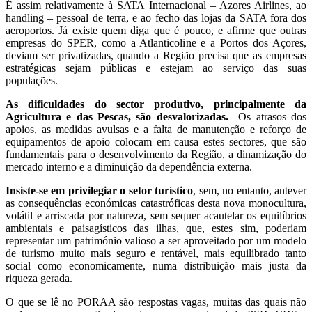
É assim relativamente à SATA Internacional – Azores Airlines, ao
handling – pessoal de terra, e ao fecho das lojas da SATA fora dos
aeroportos. Já existe quem diga que é pouco, e afirme que outras
empresas do SPER, como a Atlanticoline e a Portos dos Açores,
deviam ser privatizadas, quando a Região precisa que as empresas
estratégicas sejam públicas e estejam ao serviço das suas
populações.
As dificuldades do sector produtivo, principalmente da
Agricultura e das Pescas, são desvalorizadas.
Os atrasos dos
apoios, as medidas avulsas e a falta de manutenção e reforço de
equipamentos de apoio colocam em causa estes sectores, que são
fundamentais para o desenvolvimento da Região, a dinamização do
mercado interno e a diminuição da dependência externa.
Insiste-se em privilegiar o setor turístico
, sem, no entanto, antever
as consequências económicas catastróficas desta nova monocultura,
volátil e arriscada por natureza, sem sequer acautelar os equilíbrios
ambientais e paisagísticos das ilhas, que, estes sim, poderiam
representar um património valioso a ser aproveitado por um modelo
de turismo muito mais seguro e rentável, mais equilibrado tanto
social como economicamente, numa distribuição mais justa da
riqueza gerada.
O que se lê no PORAA são respostas vagas, muitas das quais não