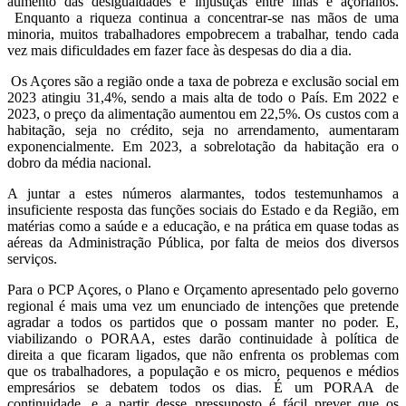
aumento das desigualdades e injustiças entre ilhas e açorianos.
Enquanto a riqueza continua a concentrar-se nas mãos de uma
minoria, muitos trabalhadores empobrecem a trabalhar, tendo cada
vez mais dificuldades em fazer face às despesas do dia a dia.
Os Açores são a região onde a taxa de pobreza e exclusão social em
2023 atingiu 31,4%, sendo a mais alta de todo o País. Em 2022 e
2023, o preço da alimentação aumentou em 22,5%. Os custos com a
habitação, seja no crédito, seja no arrendamento, aumentaram
exponencialmente. Em 2023, a sobrelotação da habitação era o
dobro da média nacional.
A juntar a estes números alarmantes, todos testemunhamos a
insuficiente resposta das funções sociais do Estado e da Região, em
matérias como a saúde e a educação, e na prática em quase todas as
aéreas da Administração Pública, por falta de meios dos diversos
serviços.
Para o PCP Açores, o Plano e Orçamento apresentado pelo governo
regional é mais uma vez um enunciado de intenções que pretende
agradar a todos os partidos que o possam manter no poder. E,
viabilizando o PORAA, estes darão continuidade à política de
direita a que ficaram ligados, que não enfrenta os problemas com
que os trabalhadores, a população e os micro, pequenos e médios
empresários se debatem todos os dias. É um PORAA de
continuidade, e a partir desse pressuposto é fácil prever que os