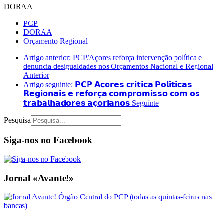
DORAA
PCP
DORAA
Orçamento Regional
Artigo anterior: PCP/Açores reforça intervenção política e
denuncia desigualdades nos Orçamentos Nacional e Regional
Anterior
Artigo seguinte: 𝗣𝗖𝗣 𝗔𝗰̧𝗼𝗿𝗲𝘀 𝗰𝗿𝗶𝘁𝗶𝗰𝗮 𝗣𝗼𝗹𝗶́𝘁𝗶𝗰𝗮𝘀
𝗥𝗲𝗴𝗶𝗼𝗻𝗮𝗶𝘀 𝗲 𝗿𝗲𝗳𝗼𝗿𝗰̧𝗮 𝗰𝗼𝗺𝗽𝗿𝗼𝗺𝗶𝘀𝘀𝗼 𝗰𝗼𝗺 𝗼𝘀
𝘁𝗿𝗮𝗯𝗮𝗹𝗵𝗮𝗱𝗼𝗿𝗲𝘀 𝗮𝗰̧𝗼𝗿𝗶𝗮𝗻𝗼𝘀
Seguinte
Pesquisa
Siga-nos no Facebook
Jornal «Avante!»