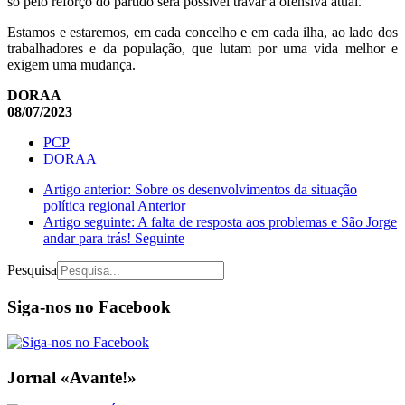
só pelo reforço do partido será possível travar a ofensiva atual.
Estamos e estaremos, em cada concelho e em cada ilha, ao lado dos
trabalhadores e da população, que lutam por uma vida melhor e
exigem uma mudança.
DORAA
08/07/2023
PCP
DORAA
Artigo anterior: Sobre os desenvolvimentos da situação
política regional
Anterior
Artigo seguinte: A falta de resposta aos problemas e São Jorge
andar para trás!
Seguinte
Pesquisa
Siga-nos no Facebook
Jornal «Avante!»