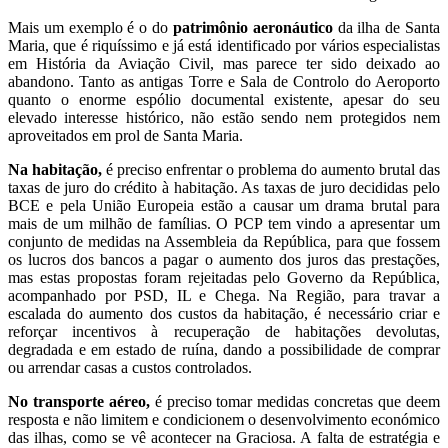
Mais um exemplo é o do
patrimônio aeronáutico
da ilha de Santa
Maria, que é riquíssimo e já está identificado por vários especialistas
em História da Aviação Civil, mas parece ter sido deixado ao
abandono. Tanto as antigas Torre e Sala de Controlo do Aeroporto
quanto o enorme espólio documental existente, apesar do seu
elevado interesse histórico, não estão sendo nem protegidos nem
aproveitados em prol de Santa Maria.
Na habitação,
é preciso enfrentar o problema do aumento brutal das
taxas de juro do crédito à habitação. As taxas de juro decididas pelo
BCE e pela União Europeia estão a causar um drama brutal para
mais de um milhão de famílias. O PCP tem vindo a apresentar um
conjunto de medidas na Assembleia da República, para que fossem
os lucros dos bancos a pagar o aumento dos juros das prestações,
mas estas propostas foram rejeitadas pelo Governo da República,
acompanhado por PSD, IL e Chega. Na Região, para travar a
escalada do aumento dos custos da habitação, é necessário criar e
reforçar incentivos à recuperação de habitações devolutas,
degradada e em estado de ruína, dando a possibilidade de comprar
ou arrendar casas a custos controlados.
No transporte aéreo,
é preciso tomar medidas concretas que deem
resposta e não limitem e condicionem o desenvolvimento económico
das ilhas, como se vê acontecer na Graciosa. A falta de estratégia e