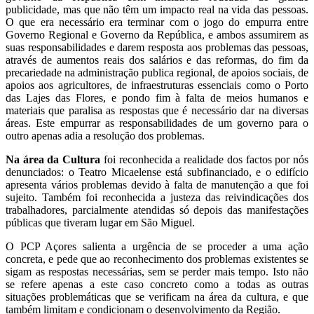
publicidade, mas que não têm um impacto real na vida das pessoas.
O que era necessário era terminar com o jogo do empurra entre
Governo Regional e Governo da República, e ambos assumirem as
suas responsabilidades e darem resposta aos problemas das pessoas,
através de aumentos reais dos salários e das reformas, do fim da
precariedade na administração publica regional, de apoios sociais, de
apoios aos agricultores, de infraestruturas essenciais como o Porto
das Lajes das Flores, e pondo fim à falta de meios humanos e
materiais que paralisa as respostas que é necessário dar na diversas
áreas. Este empurrar as responsabilidades de um governo para o
outro apenas adia a resolução dos problemas.
Na área da Cultura
foi reconhecida a realidade dos factos por nós
denunciados: o Teatro Micaelense está subfinanciado, e o edifício
apresenta vários problemas devido à falta de manutenção a que foi
sujeito. Também foi reconhecida a justeza das reivindicações dos
trabalhadores, parcialmente atendidas só depois das manifestações
públicas que tiveram lugar em São Miguel.
O PCP Açores salienta a urgência de se proceder a uma ação
concreta, e pede que ao reconhecimento dos problemas existentes se
sigam as respostas necessárias, sem se perder mais tempo. Isto não
se refere apenas a este caso concreto como a todas as outras
situações problemáticas que se verificam na área da cultura, e que
também limitam e condicionam o desenvolvimento da Região.