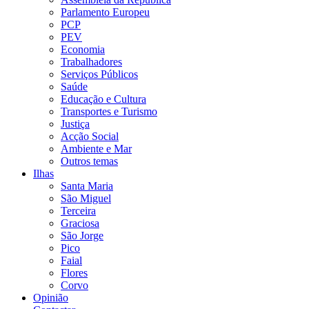
Parlamento Europeu
PCP
PEV
Economia
Trabalhadores
Serviços Públicos
Saúde
Educação e Cultura
Transportes e Turismo
Justiça
Acção Social
Ambiente e Mar
Outros temas
Ilhas
Santa Maria
São Miguel
Terceira
Graciosa
São Jorge
Pico
Faial
Flores
Corvo
Opinião