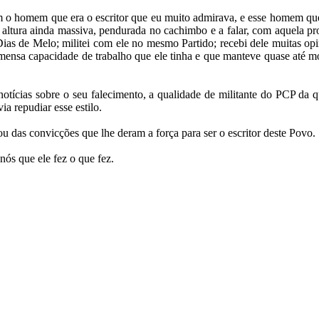
 o homem que era o escritor que eu muito admirava, e esse homem que 
ltura ainda massiva, pendurada no cachimbo e a falar, com aquela pron
ias de Melo; militei com ele no mesmo Partido; recebi dele muitas op
 imensa capacidade de trabalho que ele tinha e que manteve quase até m
tícias sobre o seu falecimento, a qualidade de militante do PCP da 
a repudiar esse estilo.
u das convicções que lhe deram a força para ser o escritor deste Povo.
ós que ele fez o que fez.