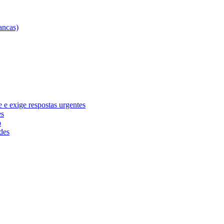
e exige respostas urgentes
es
o
des