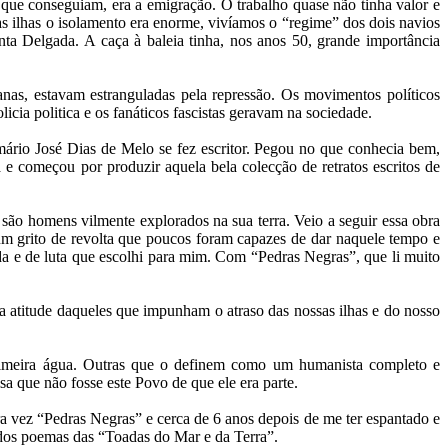
que conseguiam, era a emigração. O trabalho quase não tinha valor e
nas ilhas o isolamento era enorme, vivíamos o “regime” dos dois navios
nta Delgada. A caça à baleia tinha, nos anos 50, grande importância
ianas, estavam estranguladas pela repressão. Os movimentos políticos
icia politica e os fanáticos fascistas geravam na sociedade.
rimário José Dias de Melo se fez escritor. Pegou no que conhecia bem,
e começou por produzir aquela bela colecção de retratos escritos de
ão homens vilmente explorados na sua terra. Veio a seguir essa obra
um grito de revolta que poucos foram capazes de dar naquele tempo e
a e de luta que escolhi para mim. Com “Pedras Negras”, que li muito
a atitude daqueles que impunham o atraso das nossas ilhas e do nosso
rimeira água. Outras que o definem como um humanista completo e
a que não fosse este Povo de que ele era parte.
a vez “Pedras Negras” e cerca de 6 anos depois de me ter espantado e
dos poemas das “Toadas do Mar e da Terra”.