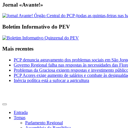
Jornal «Avante!»
Boletim Informativo do PEV
Mais recentes
PCP denuncia agravamento dos problemas sociais em São Jorge 
Governo Regional falha nas respostas às necessidades das Flor
Problemas da Graciosa exigem respostas e investimento públic
PCP Açores exige aumento de salários e combate às desigualda
Inércia política está a sufocar a agricultura
CDU Açores
Entrada
Temas
Parlamento Regional
Assembleia da República