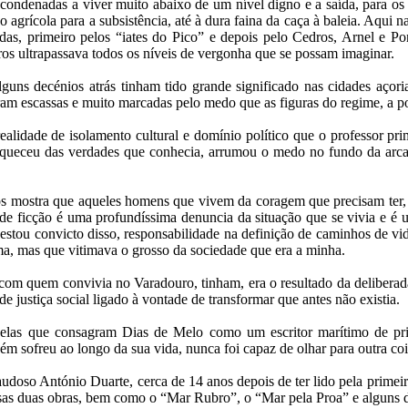
ondenadas a viver muito abaixo de um nível digno e a saída, para os 
agrícola para a subsistência, até à dura faina da caça à baleia. Aqui 
adas, primeiro pelos “iates do Pico” e depois pelo Cedros, Arnel e Po
ros ultrapassava todos os níveis de vergonha que se possam imaginar.
 alguns decénios atrás tinham tido grande significado nas cidades açor
eram escassas e muito marcadas pelo medo que as figuras do regime, a pol
realidade de isolamento cultural e domínio político que o professor p
squeceu das verdades que conhecia, arrumou o medo no fundo da arca 
 mostra que aqueles homens que vivem da coragem que precisam ter, s
 de ficção é uma profundíssima denuncia da situação que se vivia e é 
tou convicto disso, responsabilidade na definição de caminhos de vid
ma, mas que vitimava o grosso da sociedade que era a minha.
com quem convivia no Varadouro, tinham, era o resultado da deliberad
ustiça social ligado à vontade de transformar que antes não existia.
delas que consagram Dias de Melo como um escritor marítimo de p
sofreu ao longo da sua vida, nunca foi capaz de olhar para outra cois
oso António Duarte, cerca de 14 anos depois de ter lido pela primeir
sas duas obras, bem como o “Mar Rubro”, o “Mar pela Proa” e alguns 