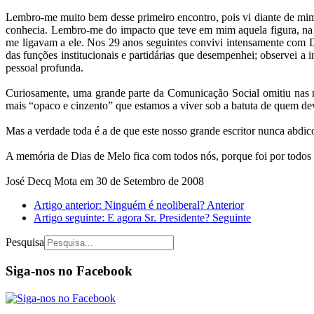
Lembro-me muito bem desse primeiro encontro, pois vi diante de mim
conhecia. Lembro-me do impacto que teve em mim aquela figura, na a
me ligavam a ele. Nos 29 anos seguintes convivi intensamente com D
das funções institucionais e partidárias que desempenhei; observei a
pessoal profunda.
Curiosamente, uma grande parte da Comunicação Social omitiu nas no
mais “opaco e cinzento” que estamos a viver sob a batuta de quem devi
Mas a verdade toda é a de que este nosso grande escritor nunca abdico
A memória de Dias de Melo fica com todos nós, porque foi por todos n
José Decq Mota em 30 de Setembro de 2008
Artigo anterior: Ninguém é neoliberal?
Anterior
Artigo seguinte: E agora Sr. Presidente?
Seguinte
Pesquisa
Siga-nos no Facebook