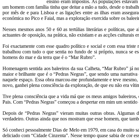
ensino eram impostos. As populações estavam c
um homem com família tinha que deitar a mão a tudo, desde o trabalho 
por mês de e para Lisboa e as ligações entre as ilhas eram assegur
económica no Pico e Faial, mas a exploração exercida sobre os baleei
Nesses mesmos anos 50 e 60 as tertúlias literárias e políticas, que
actuantes de oposição, na prática, não existiam e as acções culturais 
Foi exactamente com esse quadro político e social e com essa triste 
trabalhou com tudo o que sentia no fundo de si próprio, nunca se e
homens do mar e da terra que é o “Mar Rubro”.
Homenagem sentida aos baleeiros da sua Calheta, “Mar Rubro” já nos
maior e brilhante que é o “Pedras Negras”, que sendo uma narrativa
naquele espaço. Essa obra marcou-me profundamente e teve mesmo, es
novo, ganhei plena consciência da exploração, de que eu não era víti
Tive plena consciência que a vida má que os meus amigos baleeiros, 
Pais. Com “Pedras Negras” começou a despertar em mim um sentido de j
Depois de “Pedras Negras” vieram muitas outras obras. Algumas 
verdadeiro. Outras ainda que nos mostram que esse homem, que também 
Só conheci pessoalmente Dias de Melo em 1979, em casa do muito saud
deliciado com “Cidade Cinzenta”. Nesse tempo quase sabia de cor es