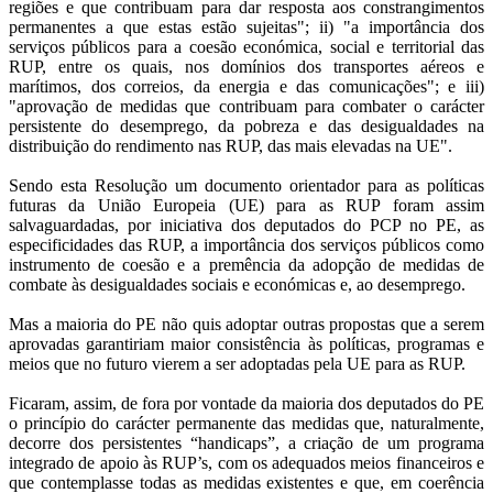
regiões e que contribuam para dar resposta aos constrangimentos
permanentes a que estas estão sujeitas"; ii) "a importância dos
serviços públicos para a coesão económica, social e territorial das
RUP, entre os quais, nos domínios dos transportes aéreos e
marítimos, dos correios, da energia e das comunicações"; e iii)
"aprovação de medidas que contribuam para combater o carácter
persistente do desemprego, da pobreza e das desigualdades na
distribuição do rendimento nas RUP, das mais elevadas na UE".
Sendo esta Resolução um documento orientador para as políticas
futuras da União Europeia (UE) para as RUP foram assim
salvaguardadas, por iniciativa dos deputados do PCP no PE, as
especificidades das RUP, a importância dos serviços públicos como
instrumento de coesão e a premência da adopção de medidas de
combate às desigualdades sociais e económicas e, ao desemprego.
Mas a maioria do PE não quis adoptar outras propostas que a serem
aprovadas garantiriam maior consistência às políticas, programas e
meios que no futuro vierem a ser adoptadas pela UE para as RUP.
Ficaram, assim, de fora por vontade da maioria dos deputados do PE
o princípio do carácter permanente das medidas que, naturalmente,
decorre dos persistentes “handicaps”, a criação de um programa
integrado de apoio às RUP’s, com os adequados meios financeiros e
que contemplasse todas as medidas existentes e que, em coerência