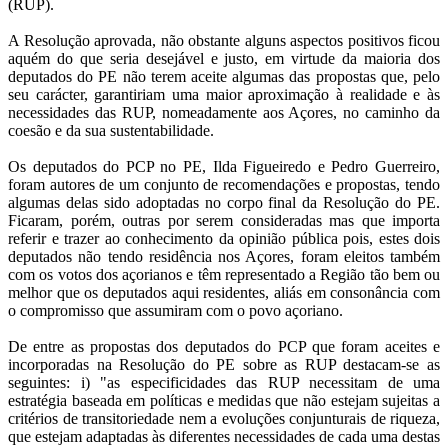
(RUP).
A Resolução aprovada, não obstante alguns aspectos positivos ficou
aquém do que seria desejável e justo, em virtude da maioria dos
deputados do PE não terem aceite algumas das propostas que, pelo
seu carácter, garantiriam uma maior aproximação à realidade e às
necessidades das RUP, nomeadamente aos Açores, no caminho da
coesão e da sua sustentabilidade.
Os deputados do PCP no PE, Ilda Figueiredo e Pedro Guerreiro,
foram autores de um conjunto de recomendações e propostas, tendo
algumas delas sido adoptadas no corpo final da Resolução do PE.
Ficaram, porém, outras por serem consideradas mas que importa
referir e trazer ao conhecimento da opinião pública pois, estes dois
deputados não tendo residência nos Açores, foram eleitos também
com os votos dos açorianos e têm representado a Região tão bem ou
melhor que os deputados aqui residentes, aliás em consonância com
o compromisso que assumiram com o povo açoriano.
De entre as propostas dos deputados do PCP que foram aceites e
incorporadas na Resolução do PE sobre as RUP destacam-se as
seguintes: i) "as especificidades das RUP necessitam de uma
estratégia baseada em políticas e medidas que não estejam sujeitas a
critérios de transitoriedade nem a evoluções conjunturais de riqueza,
que estejam adaptadas às diferentes necessidades de cada uma destas