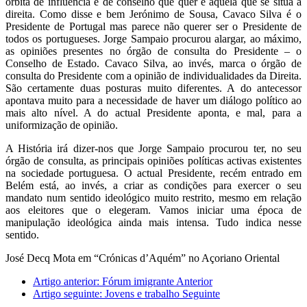
órbita de influência e de conselho que quer é aquela que se situa à
direita. Como disse e bem Jerónimo de Sousa, Cavaco Silva é o
Presidente de Portugal mas parece não querer ser o Presidente de
todos os portugueses. Jorge Sampaio procurou alargar, ao máximo,
as opiniões presentes no órgão de consulta do Presidente – o
Conselho de Estado. Cavaco Silva, ao invés, marca o órgão de
consulta do Presidente com a opinião de individualidades da Direita.
São certamente duas posturas muito diferentes. A do antecessor
apontava muito para a necessidade de haver um diálogo político ao
mais alto nível. A do actual Presidente aponta, e mal, para a
uniformização de opinião.
A História irá dizer-nos que Jorge Sampaio procurou ter, no seu
órgão de consulta, as principais opiniões políticas activas existentes
na sociedade portuguesa. O actual Presidente, recém entrado em
Belém está, ao invés, a criar as condições para exercer o seu
mandato num sentido ideológico muito restrito, mesmo em relação
aos eleitores que o elegeram. Vamos iniciar uma época de
manipulação ideológica ainda mais intensa. Tudo indica nesse
sentido.
José Decq Mota em “Crónicas d’Aquém” no Açoriano Oriental
Artigo anterior: Fórum imigrante
Anterior
Artigo seguinte: Jovens e trabalho
Seguinte