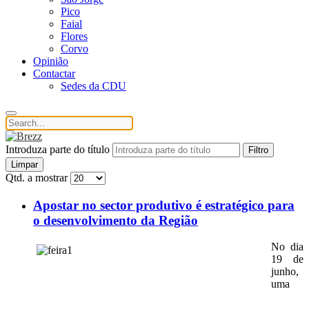
Pico
Faial
Flores
Corvo
Opinião
Contactar
Sedes da CDU
Introduza parte do título
Filtro
Limpar
Qtd. a mostrar
Apostar no sector produtivo é estratégico para
o desenvolvimento da Região
No dia
19 de
junho,
uma