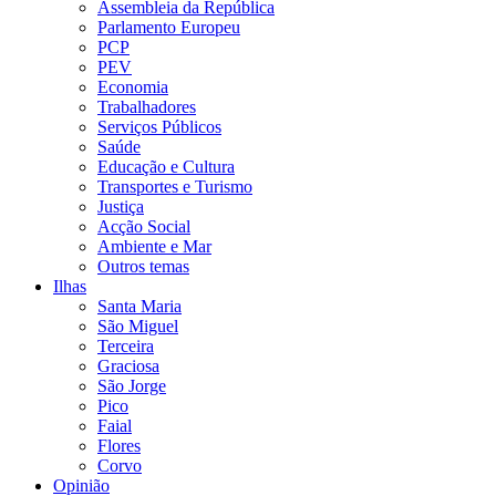
Assembleia da República
Parlamento Europeu
PCP
PEV
Economia
Trabalhadores
Serviços Públicos
Saúde
Educação e Cultura
Transportes e Turismo
Justiça
Acção Social
Ambiente e Mar
Outros temas
Ilhas
Santa Maria
São Miguel
Terceira
Graciosa
São Jorge
Pico
Faial
Flores
Corvo
Opinião