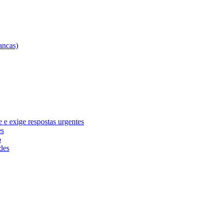
e exige respostas urgentes
es
o
des