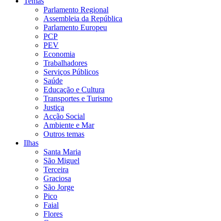
Temas
Parlamento Regional
Assembleia da República
Parlamento Europeu
PCP
PEV
Economia
Trabalhadores
Serviços Públicos
Saúde
Educação e Cultura
Transportes e Turismo
Justiça
Acção Social
Ambiente e Mar
Outros temas
Ilhas
Santa Maria
São Miguel
Terceira
Graciosa
São Jorge
Pico
Faial
Flores