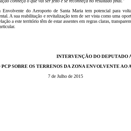
ção conheça o que vai ser feito e se reconheça no resultado final.
"
Envolvente do Aeroporto de Santa Maria tem potencial para volta
ntal. A sua reabilitação e revitalização tem de ser vista como uma opo
ação a este território têm de estar assentes em regras claras, transpar
rticular.
INTERVENÇÃO DO DEPUTADO A
 PCP SOBRE OS TERRENOS DA ZONA ENVOLVENTE AO
7 de Julho de 2015