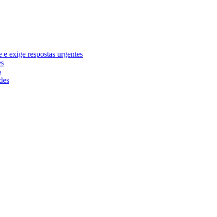
e exige respostas urgentes
es
o
des